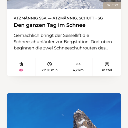
Nr. 1122
ATZMÄNNIG SSA — ATZMÄNNIG, SCHUTT • SG
Den ganzen Tag im Schnee
Gemächlich bringt der Sessellift die
Schneeschuhläufer zur Bergstation. Dort oben
beginnen die zwei Schneeschuhrouten des
Atzmännig-Gebietes. Doch bevor die
Schneeschuhe angeschnallt werden,
geniessen die, welche an einem Vitamin-D-
2 h 10 min
4,2 km
mittel
Defizit leiden, die Aussicht auf die Alpen und
aufs Nebelmeer, aus dem sie gerade empor
getragen worden sind. Hinter der
Sesselliftstation beginnt die signalisierte
Schneeschuhroute und führt nach einem
kleinen Abstieg zwischen den Tannen
zunächst den Berg hoch. Hier stehen Rigi,
Churfirsten, Säntis und die Berge von
Österreich in Reih und Glied. Die