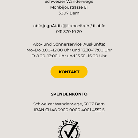
Schweizer Wanderwege
Monbijoustrasse 61
3007 Bern
obfc:jogpAtdixfj{fs.xboefsxfhf/di:obfc
031 370 10 20
Abo- und Gönnerservice, Auskünfte:
Mo–Do 8.00–12:00 Uhr und 13.30–17:00 Uhr
Fr 8.00–12:00 Uhr und 13.30–16:00 Uhr
KONTAKT
SPENDENKONTO
Schweizer Wanderwege, 3007 Bern
IBAN CH48 0900 0000 4001 4552 5