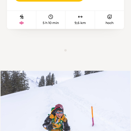
Nr. 71 fährt regelmässig vom Bahnhof Luzern
in 40 Minuten hoch zum Eigental mit der (fast)
gleichnamigen Ortschaft Eigenthal. An
5 h 10 min
9,6 km
hoch
sonnigen Wintertagen kann viel los sein im
sonst beschaulichen Eigental: Dann teilen sich
viele Wintersportler die liebliche Landschaft
am Fusse des Pilatus mit diversen
Schlittelhängen, Langlaufloipen,
Winterwanderwegen und einige
Schneeschuhrouten. In gemächlichem Schritt
geht es entlang des Rümlig nach Buchsteg, wo
die Beschilderung der Route mit den
pinkfarbenen Wegweisern sowie der
eigentliche Aufstieg beginnen. Durch offenes
Alpgelände folgt die Tour mehrheitlich dem
Wanderweg, führt im Mittelteil durch ein
Waldstück und schliesslich zur Alp Gumm,
welche sich dank einer Sitzgelegenheit und
schöner Sicht auf die Pilatuskette im Süden
bestens für eine Pause eignet. Nach weiteren