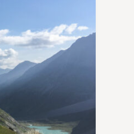
über die Bundalp und den
Gamchigletscher hat es ihm
angetan. Hier kommt man von der
traditionellen Alpwirtschaft in eine
karge Urlandschaft. Der Gletscher
hat sich in den letzten Jahren
immer mehr zurückgezogen, das
Eis ist manchmal nur noch zu
erahnen unter dem Schotter. Das
Schmelzwasser hat sich einen
gewaltigen Graben in den Fels
gefressen. Der tiefe Graben wird
auf einer Brücke überquert. Nun
folgt der Anstieg über Schotter
und die Gletschermoräne zur
Gspaltenhornhütte. Dabei gilt es,
eine Schlüsselstelle zu passieren:
Man quert einen steilen