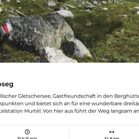
de la Forcle. Danach geht es fast
nur noch bergab: zunächst am Lac
de la Forcle vorbei, dann immer
dem Flüsschen Dorbonne entlang,
bis zwischen den Lärchen der
lauschige Lac de Derborence
hindurchblitzt. Im 18. Jahrhundert
haben hier zwei Bergstürze von
den Steilhängen der Diablerets
eine einzigartige Landschaft
geformt. Am zweiten Tag stehen
oseg
zunächst ein schweisstreibender
Aufstieg zum Pas de Cheville und
dyllischer Gletschersee, Gastfreundschaft in den Berghü
dann ein gemütlicher Spaziergang
npunkten und bietet sich an für eine wunderbare drei
über sanfte Wiesen bis zur Alp
elstation Murtél. Von hier aus führt der Weg langsam ans
Anzeinde an. Hier bietet sich die
s Val Roseg mit Blick auf den Piz Bernina. Der Weg verläuf
Refuge Giacomini für einen
ch zwei Stunden bequem die Chamanna Coaz auf rund 270
Zwischenhalt an, bevor es erneut
ig, mit einer Morgensonnenterasse für den ersten Kaffee.
in die Höhe zum Col des Essets
10 h 15 min
34,8 km