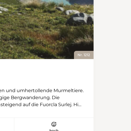
Gletscherbach. Man kann sich mit
Seilen sichern, aber je später der
Tag, desto mehr Wasser führt der
Bach. Im Zickzack geht es dann
zur Hütte, die durch einen mit
Blech verkleideten Anbau
erweitert wurde. Innen aber sieht
man den Übergang von Alt zu Neu
Nr. 1212
fast nicht. Das war auch das Ziel
von Architekt Daniel Suter. Er ist
jetzt nicht mehr ganz so häufig auf
der Gspaltenhornhütte
anzutreffen, aber etwa zweimal im
tten und umhertollende Murmeltiere.
Jahr nimmt er den langen Marsch
tägige Bergwanderung. Die
unter die Füsse, zumal auch der
teigend auf die Fuorcla Surlej. Hier
Abstieg angenehm ist. Stetig geht
t nun flach, ist gar leicht
es runter, ohne je anstrengend
0 Metern. Sie ist eine Turtzburg
oder sehr steil zu werden. Man
 Der zweite Tag startet mit einer
bleibt immer in der Nähe des
hoch