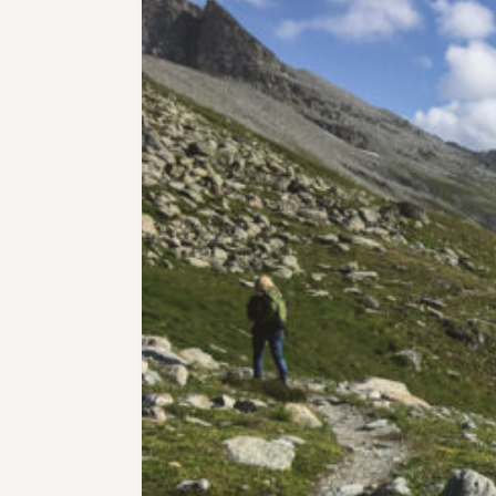
Wer nur zwei Tage Zeit hat, für den
gibt es eine lohnende Alternative:
Auf der Anfahrt nach Rossa erlebt
man die ganze Schönheit der alten
Weiler und steilen Felswände
bequem vom Postautositz aus. Der
Aufstieg zur Capanna Buffalora
kann dann allerdings schon etwas
schweisstreibend sein. Von Rossa
steigt der Weg steil zur Alp de
Calvaresc auf. Die Ziegenalp ist ein
erster Höhepunkt der Tour. Bis
zum Etappenziel Capanna
Buffalora sind es nun nur noch
rund 45 Minuten. Der zweite Tag
beginnt mit einem weiteren
kurzen Anstieg zum Pass de
Buffalora und zum Übergang an