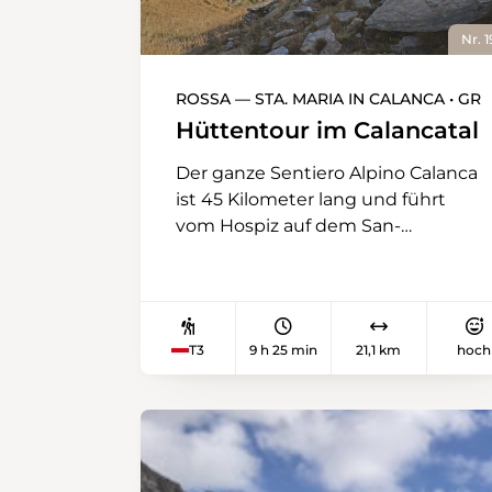
Nr. 1
ROSSA — STA. MARIA IN CALANCA • GR
Hüttentour im Calancatal
Der ganze Sentiero Alpino Calanca
ist 45 Kilometer lang und führt
vom Hospiz auf dem San-
Bernardino-Pass bis nach Sta.
Maria in Calanca. Dabei folgt er
immer dem Hauptkamm der
Bergkette zwischen den beiden
T3
9 h 25 min
21,1 km
hoch
italienischsprachigen südlichen
Bündner Tälern, dem Misox und
dem Calancatal. Obschon die
Wanderung immer über
bündnerisches Gebiet verläuft,
kommt viel Tessinatmosphäre auf.