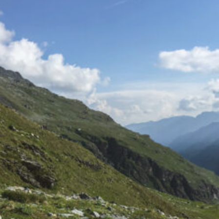
die Walliser und die Waadtländer
Alpen. Dank guter öV-Anbindung
kann auch nur ein zweitägiger
Ausschnitt davon gewandert
werden. Diese Wanderung startet
im Ferienort Ovronnaz, hoch über
dem Rhonetal. Bei den ersten
Höhenmetern bis Jorasse hilft die
Sesselbahn. Dann zeigen die
Wegweiser bereits das Tagesziel
Derborence oder das Zwischenziel
Rambert an. Über ausgedehnte
Alpen und steile Felsstufen führt
der Weg in alpines Gelände
unterhalb der Muverans, wo sich
gerne Steinböcke tummeln.
Vorbei an der Cabane Rambert
CAS wandert man weiter zum Col