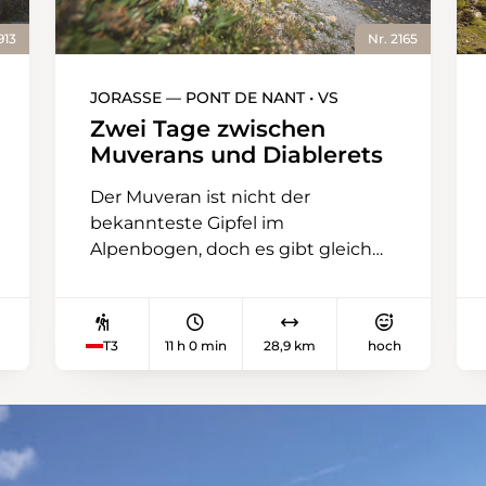
913
Nr. 2165
JORASSE — PONT DE NANT • VS
Zwei Tage zwischen
Muverans und Diablerets
Der Muveran ist nicht der
bekannteste Gipfel im
Alpenbogen, doch es gibt gleich
zwei davon: den Petit und den
Grand Muveran. Sie zu erklimmen,
ist etwas für Bergsteigerinnen und
T3
11 h 0 min
28,9 km
hoch
Bergsteiger. Dank der Tour des
Muverans können Wandernde sie
aber immerhin umrunden – und
das ist nicht weniger spektakulär.
Die Hüttentour führt in vier
Etappen über sechs Pässe durch