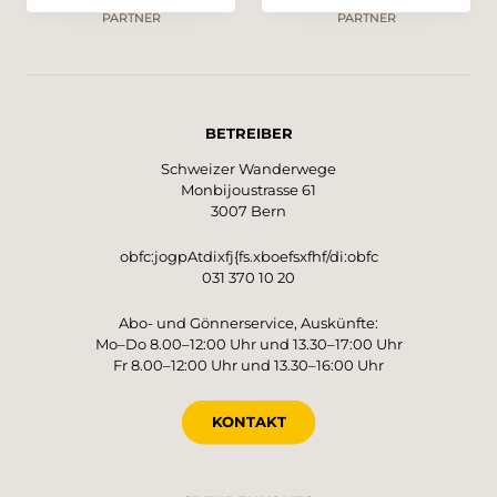
PARTNER
PARTNER
BETREIBER
Schweizer Wanderwege
Monbijoustrasse 61
3007 Bern
obfc:jogpAtdixfj{fs.xboefsxfhf/di:obfc
031 370 10 20
Abo- und Gönnerservice, Auskünfte:
Mo–Do 8.00–12:00 Uhr und 13.30–17:00 Uhr
Fr 8.00–12:00 Uhr und 13.30–16:00 Uhr
KONTAKT