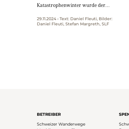
Katastrophenwinter wurde der
Schweizer Lawinenschutz massiv
29.11.2024 • Text: Daniel Fleuti, Bilder:
ausgebaut. Auf der Winterwanderung
Daniel Fleuti, Stefan Margreth, SLF
von Leukerbad VS zum Majingsee
begegnet man einer der ersten
Schutzverbauungen.
BETREIBER
SPE
Schweizer Wanderwege
Schw