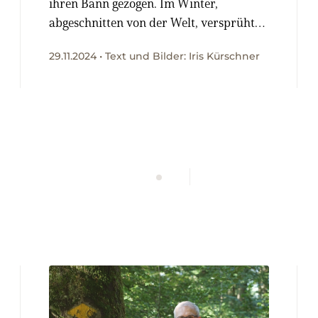
ihren Bann gezogen. Im Winter,
abgeschnitten von der Welt, versprüht
sie vielleicht ihren grössten Zauber. Zu
29.11.2024 • Text und Bilder: Iris Kürschner
Besuch bei der Flixerin Victoria Spinas
und ihrer Tierwelt.
WERBUNG