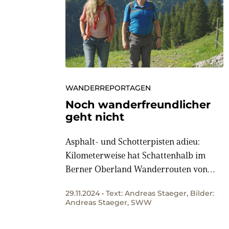
WANDERREPORTAGEN
Noch wanderfreundlicher
geht nicht
Asphalt- und Schotterpisten adieu:
Kilometerweise hat Schattenhalb im
Berner Oberland Wanderrouten von
Alpstrassen auf Naturwege verlegt und
29.11.2024 • Text: Andreas Staeger, Bilder:
so den wichtigsten Branchenpreis der
Andreas Staeger, SWW
Schweiz gewonnen – den Prix Rando.