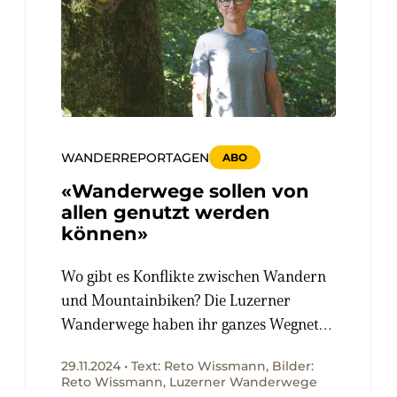
WANDERREPORTAGEN
ABO
«Wanderwege sollen von
allen genutzt werden
können»
Wo gibt es Konflikte zwischen Wandern
und Mountainbiken? Die Luzerner
Wanderwege haben ihr ganzes Wegnetz
systematisch analysiert und damit den
29.11.2024 • Text: Reto Wissmann, Bilder:
diesjährigen Prix Rando Sonderpreis
Reto Wissmann, Luzerner Wanderwege
gewonnen.