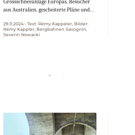
Grossschneeanlage Europas, Besucher
aus Australien, gescheiterte Pläne und
eine einfache Winterwanderung, die
29.11.2024 • Text: Rémy Kappeler, Bilder:
auch mit dem Schlitten machbar ist.
Rémy Kappler, Bergbahnen Savognin,
Severin Nowacki
WERBUNG