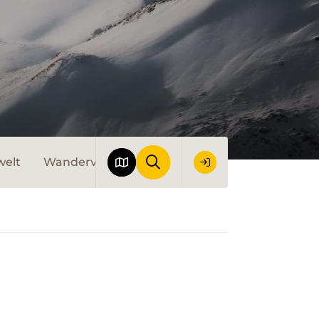
welt
Wandervorschläge