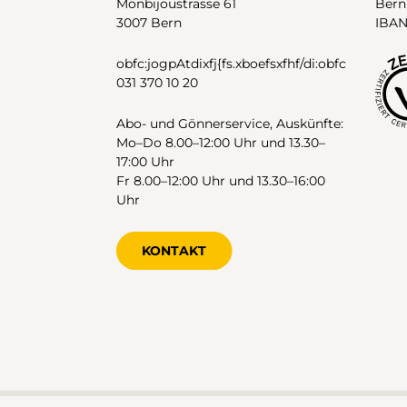
Monbijoustrasse 61
Bern
3007 Bern
IBAN
obfc:jogpAtdixfj{fs.xboefsxfhf/di:obfc
031 370 10 20
Abo- und Gönnerservice, Auskünfte:
Mo–Do 8.00–12:00 Uhr und 13.30–
17:00 Uhr
Fr 8.00–12:00 Uhr und 13.30–16:00
Uhr
KONTAKT