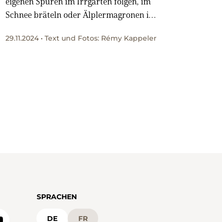
eigenen Spuren im Irrgarten folgen, im
Schnee bräteln oder Älplermagronen im
Alphittli schmausen.
29.11.2024 • Text und Fotos: Rémy Kappeler
SPRACHEN
DE
FR