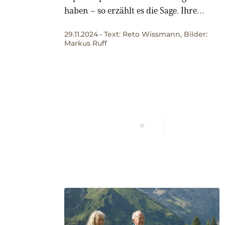
haben – so erzählt es die Sage. Ihre
verrufene Herberge auf dem Übergang
29.11.2024 • Text: Reto Wissmann, Bilder:
ins Bergell ist längst verschwunden. Für
Markus Ruff
Schneeschuhwandernde bietet die
Region aber noch genügend Abenteuer.
WERBUNG